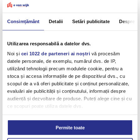
Logistics Services
About us
Consimțământ
Detalii
Setări publicitate
Despre
News
Sustainability
Utilizarea responsabilă a datelor dvs.
Privacy Policy
Noi și
cei 1022 de parteneri ai noștri
vă procesăm
Terms & Conditions
datele personale, de exemplu, numărul dvs. de IP,
Disclaimer
utilizând tehnologii precum modulele cookie, pentru a
Cookie Policy
stoca și accesa informațiile de pe dispozitivul dvs., cu
scopul de a vă oferi publicitate și conținut personalizate,
evaluări ale publicității și conținutului, informații despre
audiență și dezvoltare de produse. Puteți alege cine și cu
LOGISTICS SOLUTIONS
ce scopuri poate utiliza datele dvs.
Dacă ne permiteți, am dori, de asemenea:
Warehousing
Permite toate
Să colectăm informațiile cu privire la locația dvs.
Pharma & Healthcare
geografică cu o exactitate de până la câțiva metri