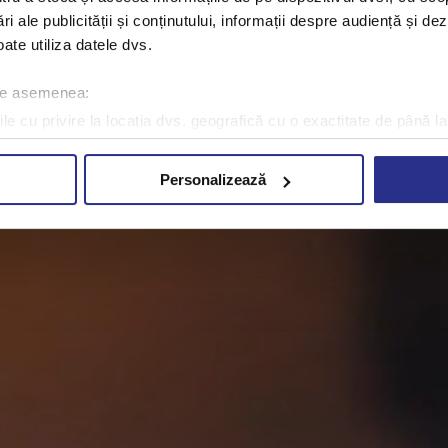
ri ale publicității și conținutului, informații despre audiență și d
ate utiliza datele dvs.
 de asemenea:
le cu privire la locația dvs. geografică cu o exactitate de până la
ozitivul scanândul-l în mod activ după caracteristici specifice (
espre procesarea datelor dvs. personale și configurați-vă preferin
Personalizează
ge oricând acordul din Declarația despre modulele cookie.
rsonaliza conținutul și anunțurile, pentru a oferi funcții de rețele
im partenerilor de rețele sociale, de publicitate și de analize info
ceștia le pot combina cu alte informații oferite de dvs. sau culese î