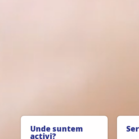
Unde suntem
Ser
activi?