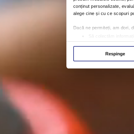
conținut personalizate, evaluă
alege cine și cu ce scopuri po
Dacă ne permiteți, am dori,
Să colectăm informații
Să vă identificăm disp
Găsiți mai multe informații d
Respinge
Vă puteți modifica sau retra
Folosim cookie-uri pentru a pe
traficul. De asemenea, le ofer
care folosiți site-ul nostru. A
lor.