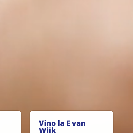
Vino la E van
Wijk