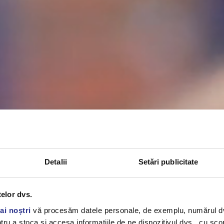
Detalii
Setări publicitate
telor dvs.
ai noștri
vă procesăm datele personale, de exemplu, numărul dvs.
u a stoca și accesa informațiile de pe dispozitivul dvs., cu scopu