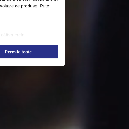
ezvoltare de produse. Puteți
 câțiva metri
amprentare)
țele la
secțiunea cu detalii
.
Permite toate
 sociale și pentru a analiza
rmații cu privire la modul în
n urma folosirii serviciilor