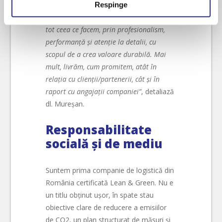
Depunem eforturi constante astfel încât
Respinge
dvs. personale și configurați-vă preferințele la
secțiunea
să atingem cele mai înalte standarde, în
cu detalii
. Vă puteți modifica sau retrage oricând acordul
tot ceea ce facem, prin profesionalism,
din Declarația despre modulele cookie.
performanță și atenție la detalii, cu
scopul de a crea valoare durabilă. Mai
Folosim cookie-uri pentru a personaliza conținutul și
mult, livrăm, cum promitem, atât în
anunțurile, pentru a oferi funcții de rețele sociale și pentru
relația cu clienții/partenerii, cât și în
a analiza traficul. De asemenea, le oferim partenerilor de
raport cu angajații companiei”
, detaliază
rețele sociale, de publicitate și de analize informații cu
dl. Mureșan.
privire la modul în care folosiți site-ul nostru. Aceștia le
pot combina cu alte informații oferite de dvs. sau culese
Responsabilitate
în urma folosirii serviciilor lor.
socială și de mediu
Suntem prima companie de logistică din
România certificată Lean & Green. Nu e
un titlu obținut ușor, în spate stau
obiective clare de reducere a emisiilor
de CO2, un plan structurat de măsuri și