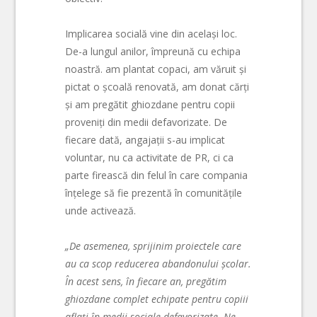
Implicarea socială vine din același loc.
De-a lungul anilor, împreună cu echipa
noastră. am plantat copaci, am văruit și
pictat o școală renovată, am donat cărți
și am pregătit ghiozdane pentru copii
proveniți din medii defavorizate. De
fiecare dată, angajații s-au implicat
voluntar, nu ca activitate de PR, ci ca
parte firească din felul în care compania
înțelege să fie prezentă în comunitățile
unde activează.
„De asemenea, sprijinim proiectele care
au ca scop reducerea abandonului școlar.
În acest sens, în fiecare an, pregătim
ghiozdane complet echipate pentru copiii
aflați în medii sociale defavorizate. Ne-